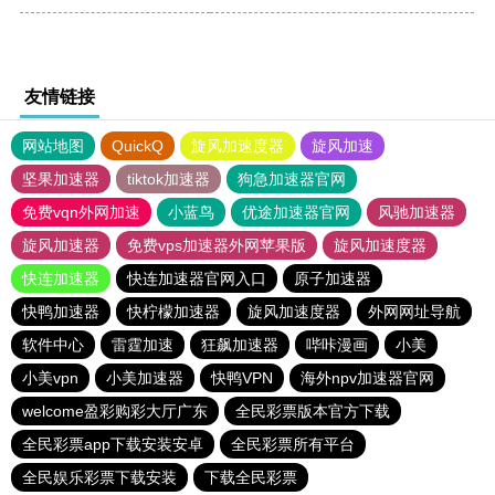
友情链接
网站地图
QuickQ
旋风加速度器
旋风加速
坚果加速器
tiktok加速器
狗急加速器官网
免费vqn外网加速
小蓝鸟
优途加速器官网
风驰加速器
旋风加速器
免费vps加速器外网苹果版
旋风加速度器
快连加速器
快连加速器官网入口
原子加速器
快鸭加速器
快柠檬加速器
旋风加速度器
外网网址导航
软件中心
雷霆加速
狂飙加速器
哔咔漫画
小美
小美vpn
小美加速器
快鸭VPN
海外npv加速器官网
welcome盈彩购彩大厅广东
全民彩票版本官方下载
全民彩票app下载安装安卓
全民彩票所有平台
全民娱乐彩票下载安装
下载全民彩票