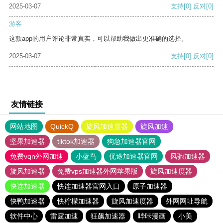
2025-03-07
支持
[0]
反对
[0]
游客
这款app的用户评论非常真实，可以帮助我做出更准确的选择。
2025-03-07
支持
[0]
反对
[0]
友情链接
网站地图
QuickQ
旋风加速度器
旋风加速
坚果加速器
tiktok加速器
狗急加速器官网
免费vqn外网加速
小蓝鸟
优途加速器官网
风驰加速器
旋风加速器
免费vps加速器外网苹果版
旋风加速度器
快连加速器
快连加速器官网入口
原子加速器
快鸭加速器
快柠檬加速器
旋风加速度器
外网网址导航
软件中心
雷霆加速
狂飙加速器
哔咔漫画
小美