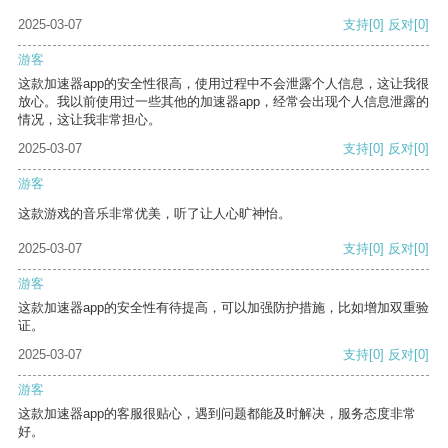
2025-03-07
支持
[0]
反对
[0]
游客
这款加速器app的安全性很高，使用过程中不会泄露个人信息，这让我很
放心。我以前使用过一些其他的加速器app，经常会出现个人信息泄露的
情况，这让我非常担心。
2025-03-07
支持
[0]
反对
[0]
游客
这款游戏的音乐非常优美，听了让人心旷神怡。
2025-03-07
支持
[0]
反对
[0]
游客
这款加速器app的安全性有待提高，可以加强防护措施，比如增加双重验
证。
2025-03-07
支持
[0]
反对
[0]
游客
这款加速器app的客服很贴心，遇到问题都能及时解决，服务态度非常
好。