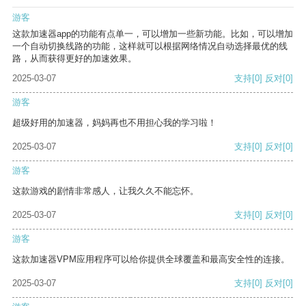
游客
这款加速器app的功能有点单一，可以增加一些新功能。比如，可以增加
一个自动切换线路的功能，这样就可以根据网络情况自动选择最优的线
路，从而获得更好的加速效果。
2025-03-07
支持
[0]
反对
[0]
游客
超级好用的加速器，妈妈再也不用担心我的学习啦！
2025-03-07
支持
[0]
反对
[0]
游客
这款游戏的剧情非常感人，让我久久不能忘怀。
2025-03-07
支持
[0]
反对
[0]
游客
这款加速器VPM应用程序可以给你提供全球覆盖和最高安全性的连接。
2025-03-07
支持
[0]
反对
[0]