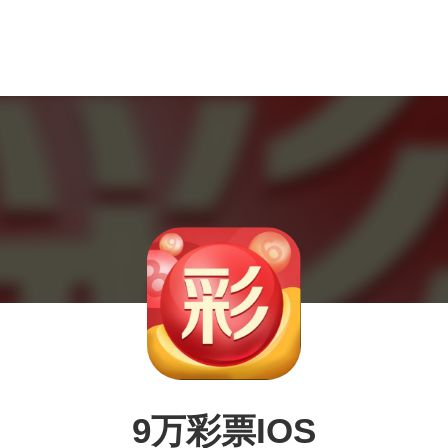
9万彩票IOS