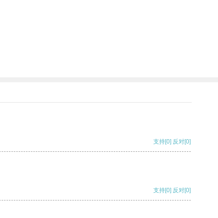
支持
[0]
反对
[0]
支持
[0]
反对
[0]