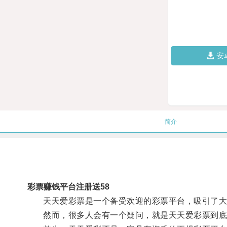
安
简介
彩票赚钱平台注册送58
天天爱彩票是一个备受欢迎的彩票平台，吸引了大
然而，很多人会有一个疑问，就是天天爱彩票到底