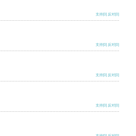
支持
[0]
反对
[0]
支持
[0]
反对
[0]
支持
[0]
反对
[0]
支持
[0]
反对
[0]
支持
[0]
反对
[0]