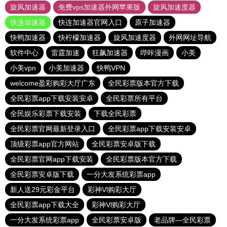
旋风加速器
免费vps加速器外网苹果版
旋风加速度器
快连加速器
快连加速器官网入口
原子加速器
快鸭加速器
快柠檬加速器
旋风加速度器
外网网址导航
软件中心
雷霆加速
狂飙加速器
哔咔漫画
小美
小美vpn
小美加速器
快鸭VPN
welcome盈彩购彩大厅广东
全民彩票版本官方下载
全民彩票app下载安装安卓
全民彩票所有平台
全民娱乐彩票下载安装
下载全民彩票
全民彩票官网最新登录入口
全民彩票app下载安装安卓
顶级彩票app官方网站
全民彩票安卓版下载
全民彩票官网app下载安装
全民彩票版本官方下载
全民彩票安卓版下载
一分大发系统彩票app
新人送29元彩金平台
彩神Vl购彩大厅
全民彩票app下载大全
彩神Vl购彩大厅
一分大发系统彩票app
全民彩票安卓版
老品牌—全民彩票