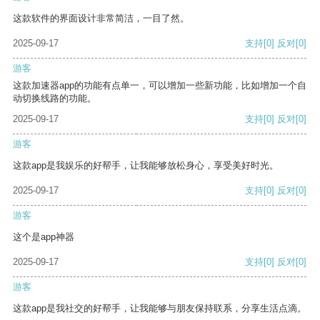
这款软件的界面设计非常简洁，一目了然。
2025-09-17
支持
[0]
反对
[0]
游客
这款加速器app的功能有点单一，可以增加一些新功能，比如增加一个自
动切换线路的功能。
2025-09-17
支持
[0]
反对
[0]
游客
这款app是我娱乐的好帮手，让我能够放松身心，享受美好时光。
2025-09-17
支持
[0]
反对
[0]
游客
这个是app神器
2025-09-17
支持
[0]
反对
[0]
游客
这款app是我社交的好帮手，让我能够与朋友保持联系，分享生活点滴。