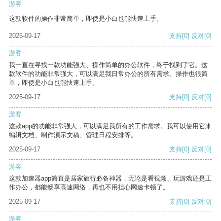
游客
这款软件的操作非常简单，即使是小白也能快速上手。
2025-09-17
支持
[0]
反对
[0]
游客
我一直在寻找一款功能强大、操作简单的办公软件，终于找到了它。这
款软件的功能非常强大，可以满足我日常办公的所有需求。操作也很简
单，即使是小白也能快速上手。
2025-09-17
支持
[0]
反对
[0]
游客
这款app的功能非常强大，可以满足我所有的工作需求。我可以使用它来
编辑文档、制作演示文稿、管理日程安排等。
2025-09-17
支持
[0]
反对
[0]
游客
这款加速器app简直是居家旅行必备神器，无论是看视频、玩游戏还是工
作办公，都能畅享高速网络，再也不用担心网速卡顿了。
2025-09-17
支持
[0]
反对
[0]
游客