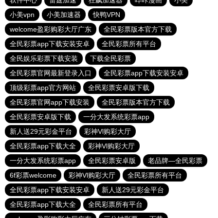
软件中心
雷霆加速
狂飙加速器
哔咔漫画
小美
小美vpn
小美加速器
快鸭VPN
welcome盈彩购彩大厅广东
全民彩票版本官方下载
全民彩票app下载安装安卓
全民彩票所有平台
全民娱乐彩票下载安装
下载全民彩票
全民彩票官网最新登录入口
全民彩票app下载安装安卓
顶级彩票app官方网站
全民彩票安卓版下载
全民彩票官网app下载安装
全民彩票版本官方下载
全民彩票安卓版下载
一分大发系统彩票app
新人送29元彩金平台
彩神Vl购彩大厅
全民彩票app下载大全
彩神Vl购彩大厅
一分大发系统彩票app
全民彩票安卓版
老品牌—全民彩票
6f彩票welcome
彩神Vl购彩大厅
全民彩票所有平台
全民彩票app下载安装安卓
新人送29元彩金平台
全民彩票app下载大全
全民彩票所有平台